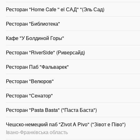
Ресторан "Home Cafe '' el САД" "(Эль Сад)
Ресторан "Библиотека"
Кафе "У Болдиной Горы"
Ресторан "RiverSide" (Риверсайд)
Ресторан Паб "Фальварек"
Ресторан "Велюров"
Ресторан "Сенатор"
Ресторан "Pasta Basta" ("Паста Баста")
Чешско-немецкий паб "Zivot A Pivo" ("Зівот е Піво")
Івано-Франківська область