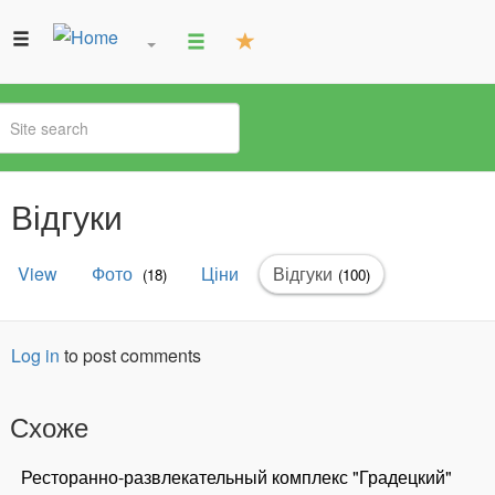
You
Відгуки
are
here
Primary
View
Фото
Ціни
Відгуки
(active
(18)
(100)
tabs
tab)
Log in
to post comments
Схоже
Ресторанно-развлекательный комплекс "Градецкий"