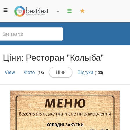
You
Ціни: Ресторан "Колыба"
are
here
Primary
View
Фото
Ціни
(active
Відгуки
(18)
(100)
tabs
tab)