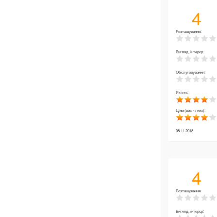
4
Розташування:
Вигляд, інтерєр:
Обслуговування:
Якість:
Ціни (вис -> низ):
08.11.2018
4
Розташування:
Вигляд, інтерєр: