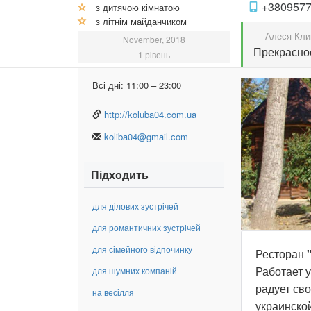
+380957
з дитячою кімнатою
з літнім майданчиком
— Алеся Кли
November, 2018
Прекрасное
1 рівень
Всі дні:
11:00 – 23:00
http://koluba04.com.ua
koliba04@gmail.com
Підходить
для ділових зустрічей
для романтичних зустрічей
для сімейного відпочинку
Ресторан
Работает у
для шумних компаній
радует св
на весілля
украинской