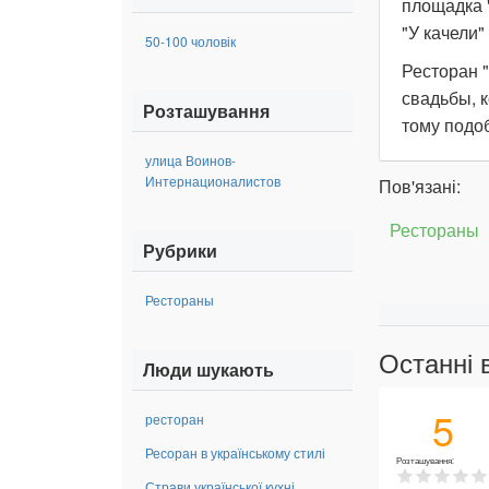
площадка 
"У качели"
50-100 чоловік
Ресторан 
свадьбы, 
Розташування
тому подо
улица Воинов-
Интернационалистов
Пов'язані:
Рестораны
Рубрики
Рестораны
Останні 
Люди шукають
5
ресторан
Ресоран в українському стилі
Розташування:
Страви української кухні