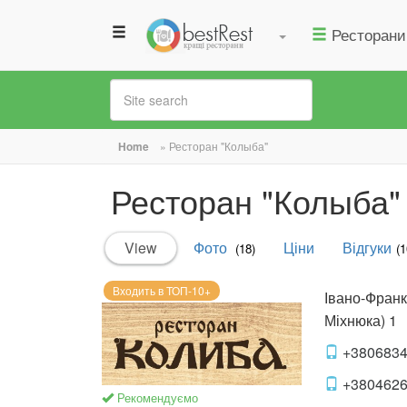
Ресторани
You
Home
»
Ресторан "Колыба"
are
Ресторан "Колыба"
here
Primary
View
(active
Фото
Ціни
Відгуки
(18)
(1
tabs
tab)
Входить в ТОП-10+
Івано-Франк
Міхнюка) 1
+380683
+380462
Рекомендуємо