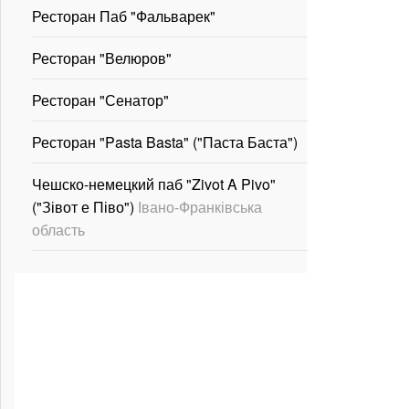
Ресторан Паб "Фальварек"
Ресторан "Велюров"
Ресторан "Сенатор"
Ресторан "Pasta Basta" ("Паста Баста")
Чешско-немецкий паб "Zivot A Pivo"
("Зівот е Піво")
Івано-Франківська
область