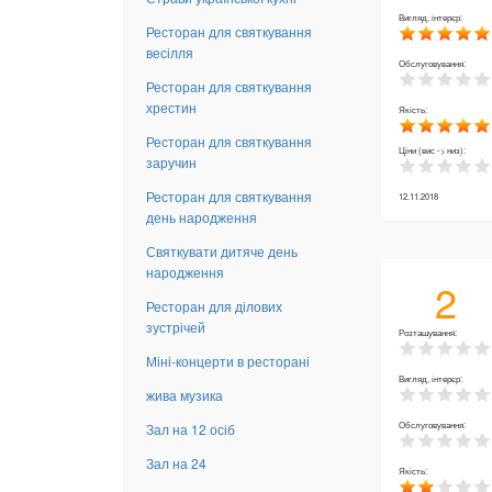
Вигляд, інтерєр:
Ресторан для святкування
весілля
Обслуговування:
Ресторан для святкування
хрестин
Якість:
Ресторан для святкування
Ціни (вис -> низ):
заручин
Ресторан для святкування
12.11.2018
день народження
Святкувати дитяче день
народження
2
Ресторан для ділових
зустрічей
Розташування:
Міні-концерти в ресторані
Вигляд, інтерєр:
жива музика
Обслуговування:
Зал на 12 осіб
Зал на 24
Якість: