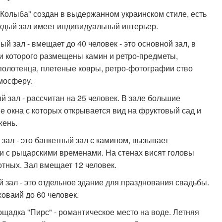
"Колыба" создан в выдержанном украинском стиле, есть
аждый зал имеет индивидуальный интерьер.
й зал - вмещает до 40 человек - это основной зал, в
 которого размещены камин и ретро-предметы,
олотенца, плетеные ковры, ретро-фотографии ство
мосферу.
 зал - рассчитан на 25 человек. В зале большие
е окна с которых открывается вид на фруктовый сад и
жень.
зал - это банкетный зал с камином, вызывает
и с рыцарскими временами. На стенах висят головы
отных. Зал вмещает 12 человек.
 зал - это отдельное здание для празднования свадьбы.
оваий до 60 человек.
ощадка "Пирс" - романтическое место на воде. Летняя