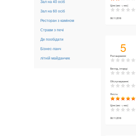
Зал на 40 осіб
Ціни (вис -> низ):
Зал на 60 осіб
08.11.2018
Ресторан з каміном
Страви з печі
Де пообідати
5
Бізнес-ланч
Розташування:
літній майданчик
Вигляд, інтерєр:
Обслуговування:
Якість:
Ціни (вис -> низ):
08.11.2018