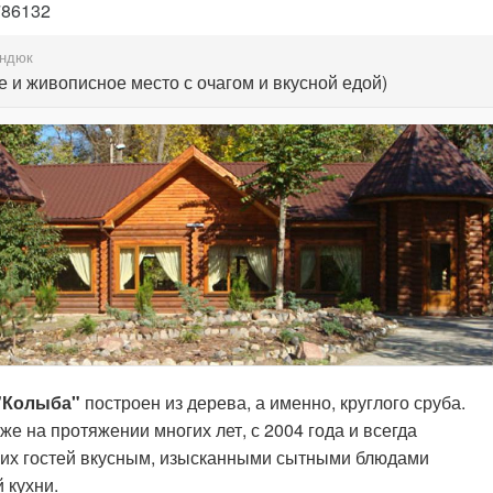
786132
ндюк
 и живописное место с очагом и вкусной едой)
"Колыба"
построен из дерева, а именно, круглого сруба.
же на протяжении многих лет, с 2004 года и всегда
оих гостей вкусным, изысканными сытными блюдами
 кухни.