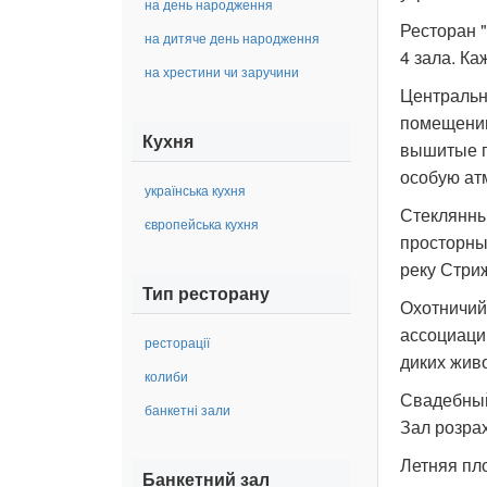
на день народження
Ресторан 
на дитяче день народження
4 зала. К
на хрестини чи заручини
Центральны
помещении
Кухня
вышитые п
особую ат
українська кухня
Стеклянный
європейська кухня
просторны
реку Стри
Тип ресторану
Охотничий 
ассоциаци
ресторації
диких жив
колиби
Свадебный
банкетні зали
Зал розрах
Летняя пл
Банкетний зал