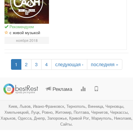
Рекомендуем
с живой музыкой
ноября 2018
1
2
3
4
следующая ›
последняя »
.
.
.
.
Реклама
Киев
,
Львов
,
Ивано-Франковск
,
Тернополь
,
Винница
,
Черновцы
,
Хмельницкий
,
Луцк
,
Ровно
,
Житомир
,
Полтава
,
Чернигов
,
Черкассы
,
Харьков
,
Одесса
,
Днепр
,
Запорожье
,
Кривой Рог
,
Мариуполь
,
Николаев
,
Сайты
.