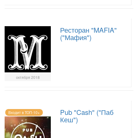
Ресторан "MAFIA"
("Мафия")
октября 2018
Pub "Cash" ("Паб
Входит в ТОП-10+
Кеш")