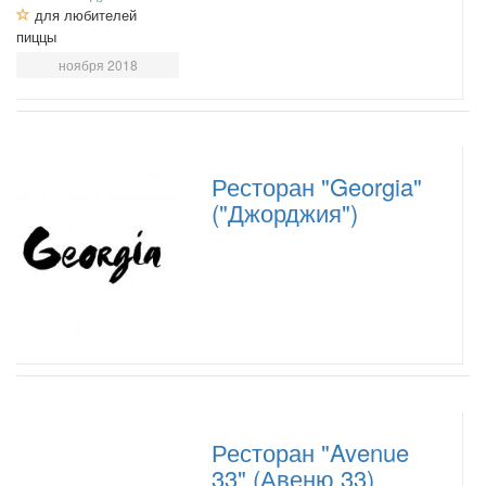
для любителей
пиццы
ноября 2018
Ресторан "Georgia"
("Джорджия")
Ресторан "Avenue
33" (Авеню 33)