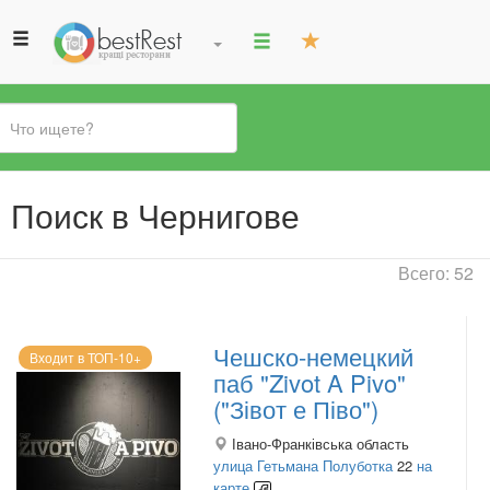
Вы
Поиск в Чернигове
здесь
Всего: 52
Чешско-немецкий
Входит в ТОП-10+
паб "Zivot A Pivo"
("Зівот е Піво")
Івано-Франківська область
улица Гетьмана Полуботка
22
на
карте