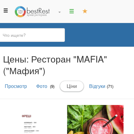
Вы
Цены: Ресторан "MAFIA"
здесь
("Мафия")
Главные
Просмотр
Фото
Ціни
(активная
Відгуки
(9)
(71)
вкладки
вкладка)