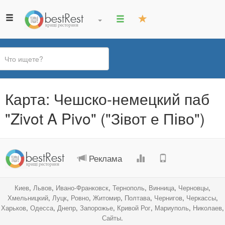
Вы
Карта: Чешско-немецкий паб
здесь
"Zivot A Pivo" ("Зівот е Піво")
.
.
.
.
Реклама
Киев
,
Львов
,
Ивано-Франковск
,
Тернополь
,
Винница
,
Черновцы
,
Хмельницкий
,
Луцк
,
Ровно
,
Житомир
,
Полтава
,
Чернигов
,
Черкассы
,
Харьков
,
Одесса
,
Днепр
,
Запорожье
,
Кривой Рог
,
Мариуполь
,
Николаев
,
Сайты
.