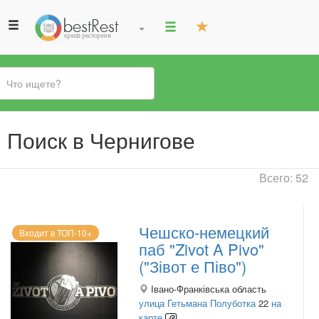
Вы
Поиск в Чернигове
здесь
Всего: 52
Чешско-немецкий
Входит в ТОП-10+
паб "Zivot A Pivo"
("Зівот е Піво")
Івано-Франківська область
улица Гетьмана Полуботка
22
на
карте