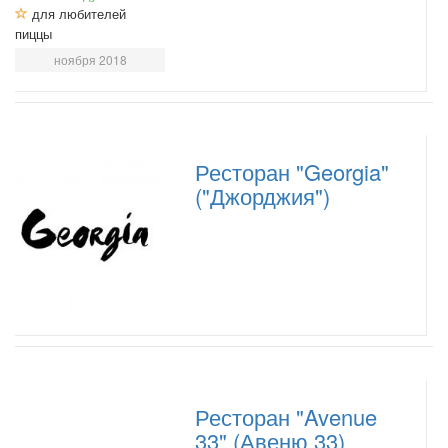
для любителей
пиццы
ноября 2018
Ресторан "Georgia"
("Джорджия")
Ресторан "Avenue
33" (Авеню 33)