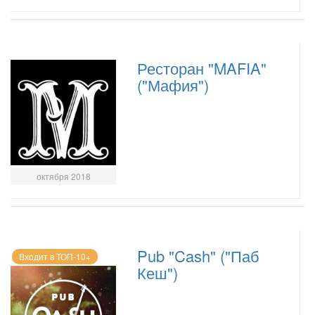
Ресторан "MAFIA"
("Мафия")
октября 2018
Pub "Cash" ("Паб
Входит в ТОП-10+
Кеш")