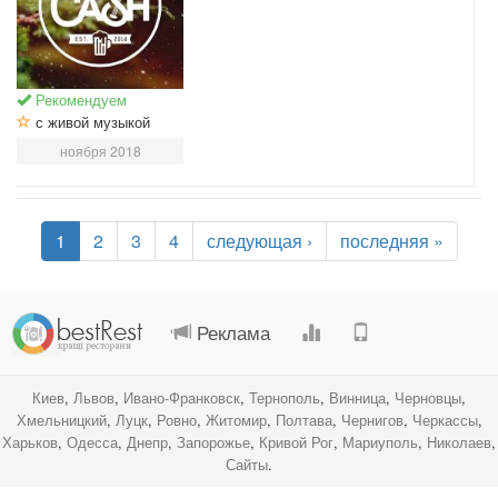
Рекомендуем
с живой музыкой
ноября 2018
1
2
3
4
следующая ›
последняя »
.
.
.
.
Реклама
Киев
,
Львов
,
Ивано-Франковск
,
Тернополь
,
Винница
,
Черновцы
,
Хмельницкий
,
Луцк
,
Ровно
,
Житомир
,
Полтава
,
Чернигов
,
Черкассы
,
Харьков
,
Одесса
,
Днепр
,
Запорожье
,
Кривой Рог
,
Мариуполь
,
Николаев
,
Сайты
.