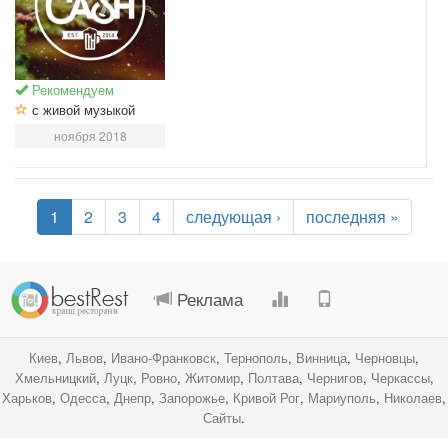
Рекомендуем
с живой музыкой
ноября 2018
1
2
3
4
следующая ›
последняя »
.
.
.
.
Реклама
Киев
,
Львов
,
Ивано-Франковск
,
Тернополь
,
Винница
,
Черновцы
,
Хмельницкий
,
Луцк
,
Ровно
,
Житомир
,
Полтава
,
Чернигов
,
Черкассы
,
Харьков
,
Одесса
,
Днепр
,
Запорожье
,
Кривой Рог
,
Мариуполь
,
Николаев
,
Сайты
.