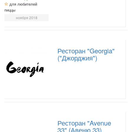
для любителей
пиццы
ноября 2018
Ресторан "Georgia"
("Джорджия")
Ресторан "Avenue
33" (Авеню 33)