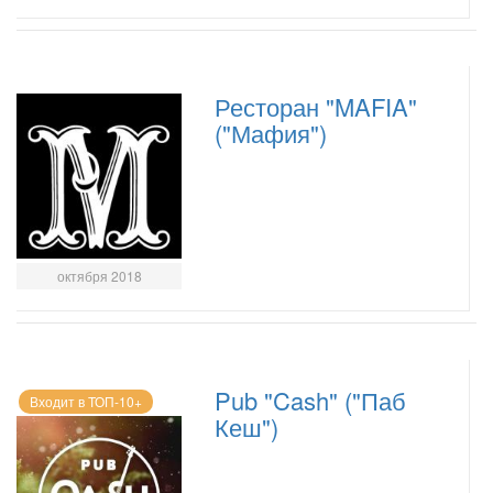
Ресторан "MAFIA"
("Мафия")
октября 2018
Pub "Cash" ("Паб
Входит в ТОП-10+
Кеш")