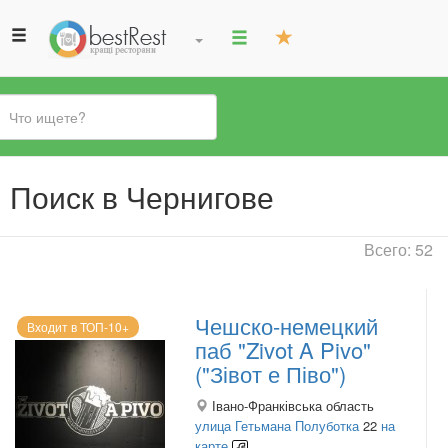
Вы
Поиск в Чернигове
здесь
Всего: 52
Чешско-немецкий
Входит в ТОП-10+
паб "Zivot A Pivo"
("Зівот е Піво")
Івано-Франківська область
улица Гетьмана Полуботка
22
на
карте