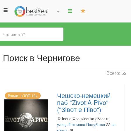
Вы
Поиск в Чернигове
здесь
Всего: 52
Чешско-немецкий
Входит в ТОП-10+
паб "Zivot A Pivo"
("Зівот е Піво")
Івано-Франківська область
улица Гетьмана Полуботка
22
на
карте