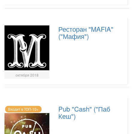
Ресторан "MAFIA"
("Мафия")
октября 2018
Pub "Cash" ("Паб
Входит в ТОП-10+
Кеш")