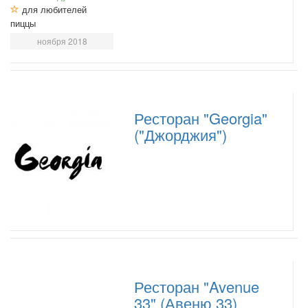
для любителей
пиццы
ноября 2018
Ресторан "Georgia"
("Джорджия")
Ресторан "Avenue
33" (Авеню 33)