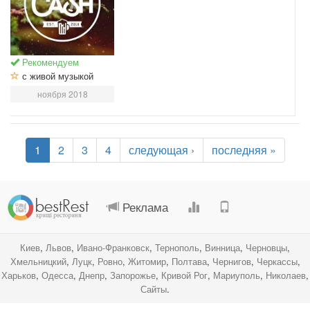
Рекомендуем
с живой музыкой
ноября 2018
1
2
3
4
следующая ›
последняя »
.
.
.
.
Реклама
Киев
,
Львов
,
Ивано-Франковск
,
Тернополь
,
Винница
,
Черновцы
,
Хмельницкий
,
Луцк
,
Ровно
,
Житомир
,
Полтава
,
Чернигов
,
Черкассы
,
Харьков
,
Одесса
,
Днепр
,
Запорожье
,
Кривой Рог
,
Мариуполь
,
Николаев
,
Сайты
.