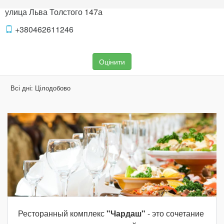
улица Льва Толстого
147а
+380462611246
Оцінити
Всі дні:
Цілодобово
Ресторанный комплекс
"Чардаш"
- это сочетание