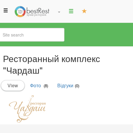
You
Ресторанный комплекс
are
here
"Чардаш"
Primary
View
(active
Фото
Відгуки
(8)
(0)
tabs
tab)