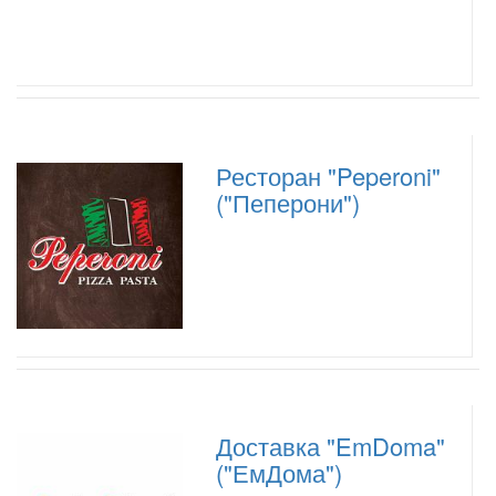
Ресторан "Peperoni"
("Пеперони")
Доставка "EmDoma"
("ЕмДома")