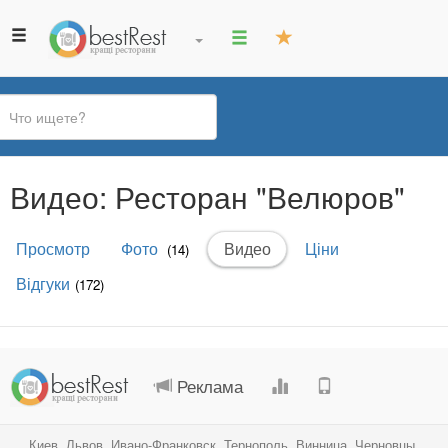
Вы
Видео: Ресторан "Велюров"
здесь
Главные
Просмотр
Фото
Видео
(активная
Ціни
(14)
вкладки
вкладка)
Відгуки
(172)
.
.
.
.
Реклама
Киев
,
Львов
,
Ивано-Франковск
,
Тернополь
,
Винница
,
Черновцы
,