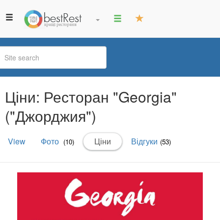
You
Ціни: Ресторан "Georgia"
are
here
("Джорджия")
Primary
View
Фото
Ціни
(active
Відгуки
(10)
(53)
tabs
tab)