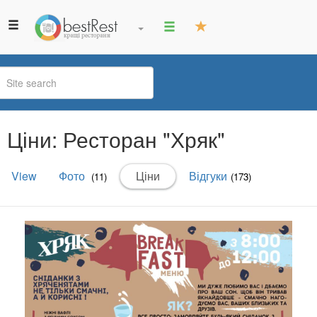
You
Ціни: Ресторан "Хряк"
are
here
Primary
View
Фото
Ціни
(active
Відгуки
(11)
(173)
tabs
tab)