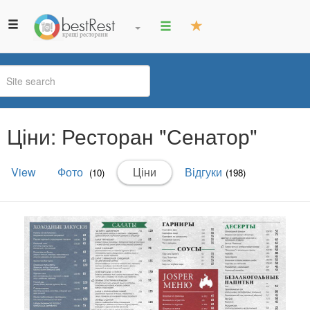
You
Ціни: Ресторан "Сенатор"
are
here
Primary
View
Фото
Ціни
(active
Відгуки
(10)
(198)
tabs
tab)