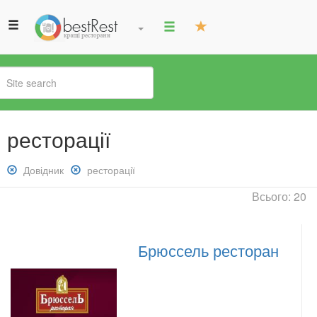
You
ресторації
are
here
Remove
Довідник
Remove
ресторації
Довідник
ресторації
Всього: 20
filter
filter
Брюссель ресторан