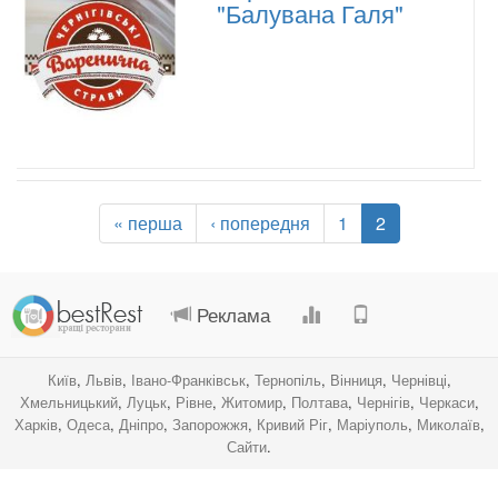
"Балувана Галя"
« перша
‹ попередня
1
2
.
.
.
.
Реклама
Київ
,
Львів
,
Івано-Франківськ
,
Тернопіль
,
Вінниця
,
Чернівці
,
Хмельницький
,
Луцьк
,
Рівне
,
Житомир
,
Полтава
,
Чернігів
,
Черкаси
,
Харків
,
Одеса
,
Дніпро
,
Запорожжя
,
Кривий Ріг
,
Маріуполь
,
Миколаїв
,
Сайти
.