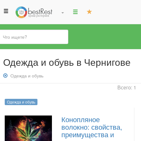
Вы
Одежда и обувь в Чернигове
здесь
Снять
Одежда и обувь
фильтр:
Всего: 1
Одежда
и
Одежда и обувь
обувь
Конопляное
волокно: свойства,
преимущества и