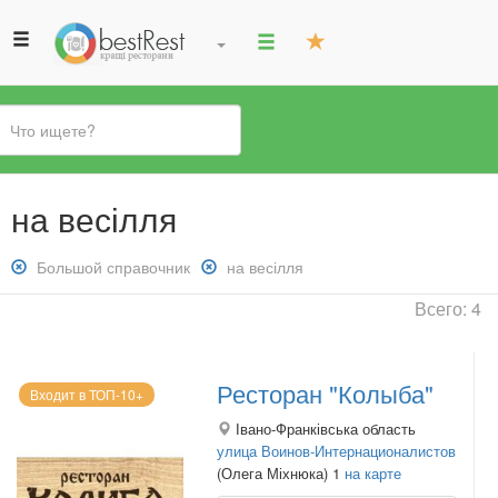
Вы
на весілля
здесь
Снять
Большой справочник
Снять
на весілля
фильтр:
фильтр:
Всего: 4
Большой
на
справочник
весілля
Ресторан "Колыба"
Входит в ТОП-10+
Івано-Франківська область
улица Воинов-Интернационалистов
(Олега Міхнюка) 1
на карте