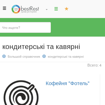
Вы
кондитерські та кавярні
здесь
Снять
Большой справочник
Снять
кондитерські та кавярні
фильтр:
фильтр:
Всего: 4
Большой
кондитерські
справочник
та
кавярні
Кофейня "Фотель"